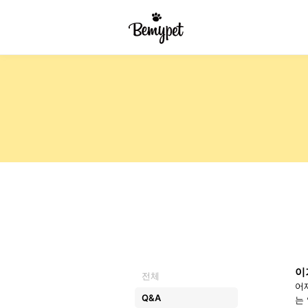
이
전체
어
Q&A
는