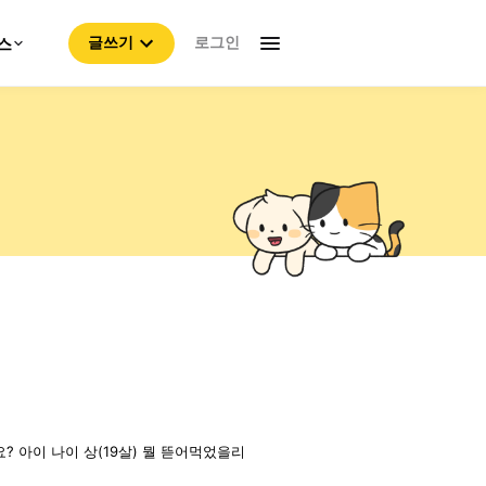
로그인
스
글쓰기
 아이 나이 상(19살) 뭘 뜯어먹었을리