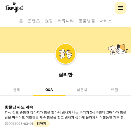
홈
콘텐츠
쇼핑
커뮤니티
동물병원
서비스
릴리한
전체
Q&A
라운지
댓글
항문낭 짜도 계속
11kg 정도 중형견 강아지가 항문 핥아서 냄새가 나는 주기가 2-3주인데 그때마다 항문
낭을 짜주어도 며칠간은 계속 항문을 핥고 냄새가 심하게 올라와서 며칠동안 계속 항
문낭을 짜주어야하는데요, 혹시 원인이 뭘까요? 항문낭은 한번짤때 제대로 나오는데
강아지
0
2025-03-01
또 핥아서 짜주면 다음날인데도 찔끔찔금 항문낭이 나옵니다. 처음에 제대로 짜주지