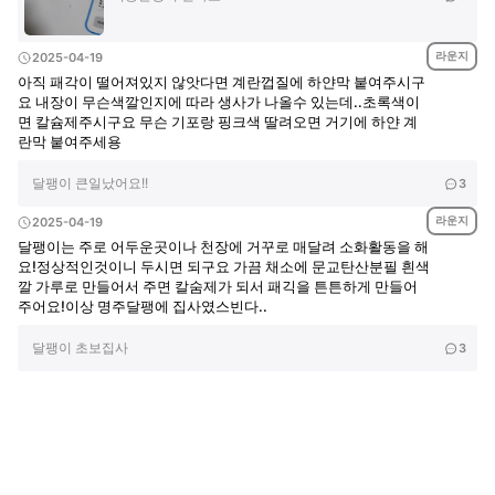
라운지
2025-04-19
아직 패각이 떨어져있지 않앗다면 계란껍질에 하얀막 붙여주시구
요 내장이 무슨색깔인지에 따라 생사가 나올수 있는데..초록색이
면 칼슘제주시구요 무슨 기포랑 핑크색 딸려오면 거기에 하얀 계
란막 붙여주세용
달팽이 큰일났어요!!
3
라운지
2025-04-19
달팽이는 주로 어두운곳이나 천장에 거꾸로 매달려 소화활동을 해
요!정상적인것이니 두시면 되구요 가끔 채소에 문교탄산분필 흰색
깔 가루로 만들어서 주면 칼숨제가 되서 패긱을 튼튼하게 만들어
주어요!이상 명주달팽에 집사였스빈다..
달팽이 초보집사
3