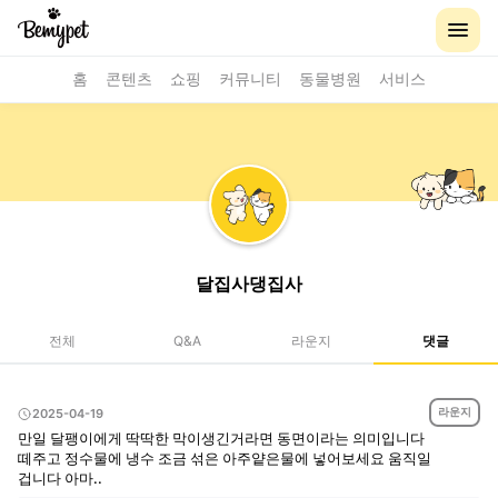
홈
콘텐츠
쇼핑
커뮤니티
동물병원
서비스
달집사댕집사
전체
Q&A
라운지
댓글
라운지
2025-04-19
만일 달팽이에게 딱딱한 막이생긴거라면 동면이라는 의미입니다
떼주고 정수물에 냉수 조금 섞은 아주얕은물에 넣어보세요 움직일
겁니다 아마..