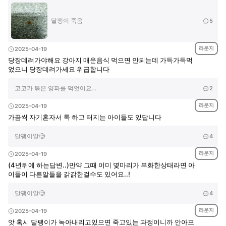
달팽이 죽음
5
라운지
2025-04-19
당장데려가야해요 강아지 매운음식 먹으면 안되는데 가득가득먹
었으니 당장데려가세요 위급합니다
코코가 볶은 양파를 먹엇어요...
2
라운지
2025-04-19
가끔씩 자기혼자서 톡 하고 터지는 아이들도 있답니다
달팽이알🧐
4
라운지
2025-04-19
(4년뒤에 하는답변..)만약 그때 이미 몇마리가 부화한상태라면 아
이들이 다른알들을 갉갉한걸수도 있어요..!
달팽이알🧐
4
라운지
2025-04-19
앗 혹시 달팽이가 녹아내리고있으면 죽고있는 과정이니까 안아프