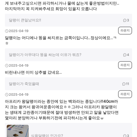
게 보내주고싶으시면 파각하시거나 물에 삶는게 좋은방법이지만..
마지막까지 꼭 지켜봐주세요 희망이 있을지 모릅니다
달팽이 큰일났어요!!
3
라운지
2025-04-19
달팽이는 어디에나 똥을 싸지르는 금쪽이입니다..정상이에요..ㅋ
ㅎ
달팽이가 아무대다 똥을 싸는데 이유가 뭐죠?
4
라운지
2025-04-19
비린내나면 이미 상추별 갔네요..
달팽이가 죽었을때
11
라운지
2025-04-19
아프리카 왕달팽이라는 종안에 있는 백와라는 종입니다!!40cm까
지 크는 왕커서 왕귀여운종이에요ㅎㅎ그러나 아프리카 왕달팽이
는 생태계 교란종이기때문에 절대 방생하면 안되고 알을 낳았다면
몇마리 분양하거나 부화하기전에 파각하시는게 좋아요ㅠ
식용달팽이 인가요?
3