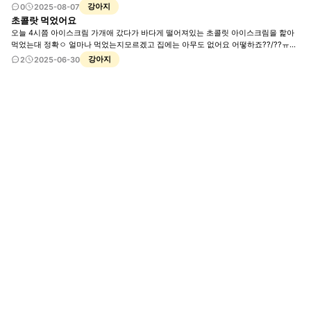
강아지
0
2025-08-07
초콜랏 먹었어요
오늘 4시쯤 아이스크림 가개애 갔다가 바다게 떨어져있는 초콜릿 아이스크림을 핥아
먹었는대 정확ㅇ 얼마나 먹었는지모르겠고 집에는 아무도 없어요 어떻하죠??/??ㅠㅠ
ㅠㅠㅠㅠㅠㅠㅠㅠㅠㅠㅠㅠㅠㅠㅠㅠㅠㅠ 너무 걱정되요 근대 얼마나 먹었는지 모르겠
강아지
2
2025-06-30
어요ㅠㅠㅠ