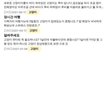
새로운 고양이이름이 바다 계속있던 고양이는 루비 입니다 금요일날 와서 조금 많이
친해졌어요 아주조금 근데 바다가 루비 허락없이 루비물 마음데로 올라가고 물 두게인
데 루비꺼쓰고 화장실도 두개인데 루비꺼쓰고... 캣타워 루비 가 제일 좋아하는 자리뺏
고양이
1
2021-06-11
고 캣타워 스크래쳐도하고 루비는 지켜볼수밖에 없었어요 바다가 루비보다 언니이고
장시간 여행
애교도 많고 엄청말랐어요 바다가 많이 파양당한 고양이에요 상처도 많은애고.. 만약
가족끼리 여행가는데 3일동안 고양이가 집에있는거 괜찮나요..? 밥 화장식 넉넉하게
바다랑 잘 안되면 바다또 다른데로 보내야한데요.. 루비가 엄청착한고양이였는데 하악
해놨는데 스트레스 안받겠죠..?
할줄모르는 애교많은 고양이였는데 하악하니까 정말놀랐어요.. 루비가 스트레스 받는
고양이
5
2021-04-17
지 어제부터 사료 조금먹고 토하고(토은 사료토입니다) 잠도못자고.. 이게 맞는건가 싶
알려주세요
어요ㅠㅠ 상황을 지켜볼수록 루비한테 미안해 져요ㅠㅠ 시간이 답이긴한데 저랑 루비
고양이 캣타워 꼭 필요하나요? 1살인데 자율배식인데 괜찮나요? 1살이면 1끼당 몇 그
는 스트레스 엄청 날거 같아요.. 주변에는 그냥 격리말고 하더라도 하루만 지겨보고 난
램 정도 줘야 하나요 고양이 정상체중으로 보면 으로 요
뒤 합사 시키라하더라고요 근데 지금 루비가 하악도 안하고 바다는 루비한테 미안한지
계속 다가오고있긴한데 루비도 조금씩 마음을 열고있는게보이더라고요 하악도 안하
고양이
11
2021-01-08
고 바다를 계속 보더라고요 둘다 친화력이 강해서 빨리 친해지길 바랬는데... 루비도 예
전집에서 언니 오빠 고양이들에게 맞아서 바다 루비 둘다 상처있는 고양이들이에요 바
다오기전에 루비 쓰라고 놯둔 캣타워에 바다가 루비허락 없이 올라오고 루비가 허락하
지않은 스크래쳐도하고. 저는 그런 루비를 보고 마음아프고... 어떡해할지 도와주세요
ㅠㅠ