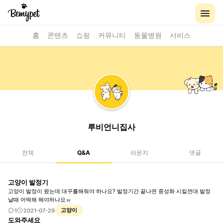
홈
콘텐츠
쇼핑
커뮤니티
동물병원
서비스
루비언니집사
전체
Q&A
라운지
댓글
고양이 발정기
고양이 발정이 왔는데 대꾸를해줘야 하나요? 발정기간 끝나면 중성화 시킬껀대 발정
날때 어떡해 해야하나요ㅠ
고양이
1
2021-07-29
도와주세요