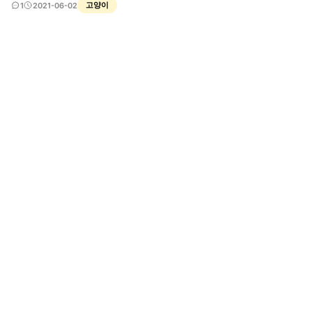
양이는 꼭 제 허벅지 사이 , 옆구리 사이에서 자고 이불을 덮고 있으면 거의 맨날 이불
고양이
1
2021-06-02
속으로 들어가 저와 함께 자는데요. 저는 물만 주고 밥은 동생이 화장실은 엄마가 치워
주는데 왜 함께 자는것일까요?