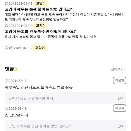
주는 곳이 따로 있나요?
고양이
2
2021-09-13
고양이 깨무는 습관 줄이는 방법 있나요?
매일 물때마다 안돼! 라고 해도 계속 쫒아와서 무는데 이갈이 시즌인것 같아서 장난감
도 줘봤는데 계속 무는데좋은방법 없을까요?
고양이
4
2021-08-19
고양이 똥꼬를 안 닦아주면 어떻게 되나요?
혹시 자기 스스로 똥꼬 닦다가 똥독이 오를수도 있을 것 같아서요
고양이
1
2021-07-13
댓글
3
전체보기
라운지
2021-09-13
하루종일 장난감으로 놀아주고 츄르 줘유
강아지 생일때 뭐해주면 좋져..
8
라운지
2021-08-19
넵 고맙습니다
고양이 깨무는 습관 줄이는 방법 있나요?
4