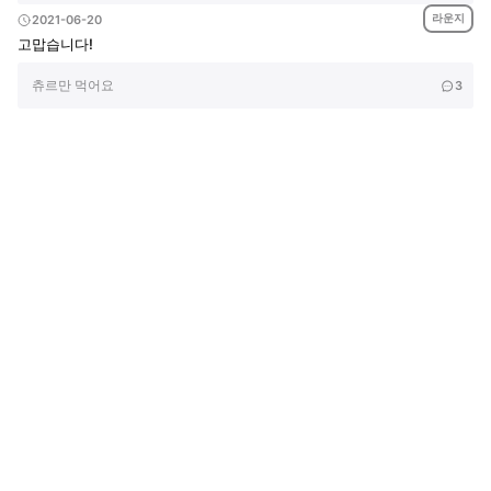
라운지
2021-06-20
고맙습니다!
츄르만 먹어요
3
회사소개
제휴제안
이용약관
개인정보처리방침
크리에이터 신청
동물병원
고객센터