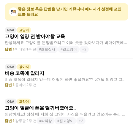
좋은 정보 혹은 답변을 남기면 커뮤니티 매니저가 선정해 포인
트를 드려요
고양이
Q&A
고양이 입양 전 받아야할 교육
안녕하세요 고양이를 분양받으려고 여러 곳을 찾아보다가 비마이펫에서 유기묘를 입양하기로…
답변
1
박태연
1주 전
#
초보집사
#
길고양이
+
2
강아지
Q&A
비숑 코쪽에 알러지
비숑 코쪽에 알러지 있는데 어떻게 하면 좋을까요?? 5개월 되었고 그리고 강아지 집을…
답변
1
클리어
2주 전
고양이
Q&A
고양이 얼굴에 폰을 떨궈버렸어요..
안녕하세요! 점심 때 저희 집 고양이 사진을 찍을려고 앉으려는 순간 폰을 떨궈서 고양…
답변
1
강두팔
2주 전
#
타박상
#
집고양이
+
2