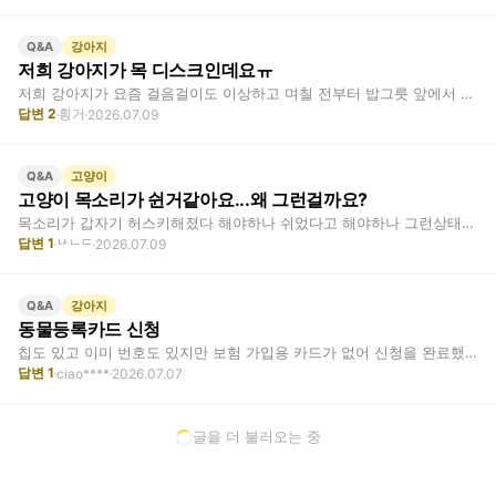
강아지
Q&A
저희 강아지가 목 디스크인데요ㅠ
저희 강아지가 요즘 걸음걸이도 이상하고 며칠 전부터 밥그릇 앞에서 머뭇거리는 게 보이…
답변
2
힁거
2026.07.09
고양이
Q&A
고양이 목소리가 쉰거같아요...왜 그런걸까요?
목소리가 갑자기 허스키해졌다 해야하나 쉬었다고 해야하나 그런상태인데요.... 의심가는…
답변
1
2026.07.09
ᄂᄉᄂᄃ
강아지
Q&A
동물등록카드 신청
칩도 있고 이미 번호도 있지만 보험 가입용 카드가 없어 신청을 완료했는데 번호란 이 …
답변
1
ciao****
2026.07.07
고양이
Q&A
고양이 기침, 재채기 질문
며칠 전부터 갑자기 기침? 재채기?를 시작했어요. 한번 할때 10회?정도 반복하고 평…