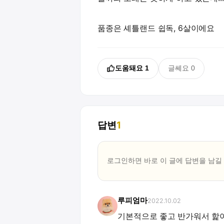
품종은 셰틀랜드 쉽독, 6살이에요
도움돼요
1
글쎄요
0
답변
1
로그인하면 바로 이 글에
답변
을 남길
루피엄마
2022.10.02
기본적으로 좋고 반가워서 핥아