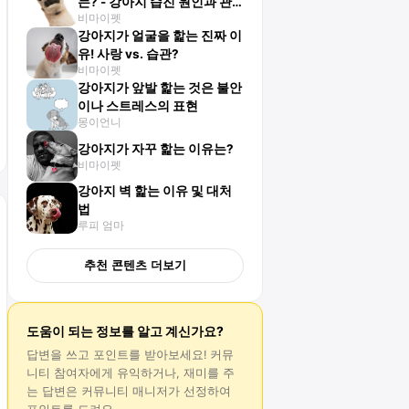
는? - 강아지 습진 원인과 관
비마이펫
리 방법
강아지가 얼굴을 핥는 진짜 이
유! 사랑 vs. 습관?
비마이펫
강아지가 앞발 핥는 것은 불안
이나 스트레스의 표현
몽이언니
강아지가 자꾸 핥는 이유는?
비마이펫
강아지 벽 핥는 이유 및 대처
법
루피 엄마
추천 콘텐츠 더보기
도움이 되는 정보를 알고 계신가요?
답변
을 쓰고 포인트를 받아보세요! 커뮤
니티 참여자에게 유익하거나, 재미를 주
는
답변
은 커뮤니티 매니저가 선정하여