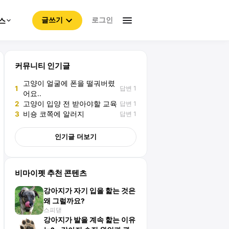
로그인
스
글쓰기
커뮤니티 인기글
고양이 얼굴에 폰을 떨궈버렸
답변 1
1
어요..
답변 1
2
고양이 입양 전 받아야할 교육
답변 1
3
비숑 코쪽에 알러지
인기글 더보기
비마이펫 추천 콘텐츠
강아지가 자기 입을 핥는 것은
왜 그럴까요?
스피댇
강아지가 발을 계속 핥는 이유