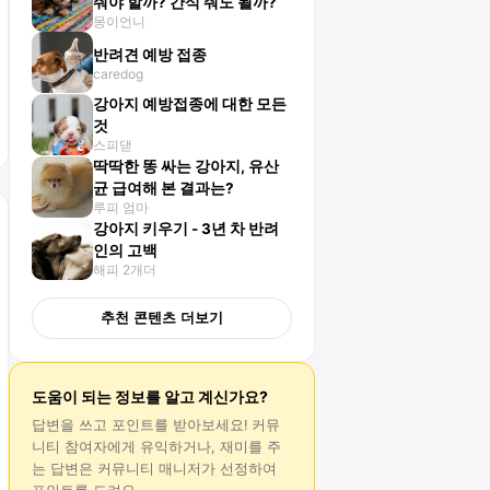
줘야 할까? 간식 줘도 될까?
몽이언니
반려견 예방 접종
caredog
강아지 예방접종에 대한 모든
것
스피댇
딱딱한 똥 싸는 강아지, 유산
균 급여해 본 결과는?
루피 엄마
강아지 키우기 - 3년 차 반려
인의 고백
해피 2개더
추천 콘텐츠 더보기
도움이 되는 정보를 알고 계신가요?
답변
을 쓰고 포인트를 받아보세요! 커뮤
니티 참여자에게 유익하거나, 재미를 주
는
답변
은 커뮤니티 매니저가 선정하여