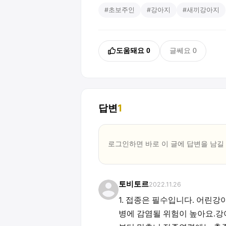
#
초보주인
#
강아지
#
새끼강아지
도움돼요
0
글쎄요
0
답변
1
로그인하면 바로 이 글에
답변
을 남길
토비토르
2022.11.26
1. 접종은 필수입니다. 어린
병에 감염될 위험이 높아요.강