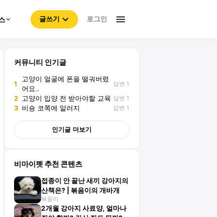
로그인
스
글쓰기
커뮤니티 인기글
고양이 얼굴에 폰을 떨궈버렸
답변 1
1
어요..
답변 1
2
고양이 입양 전 받아야할 교육
답변 1
3
비숑 코쪽에 알러지
인기글 더보기
비마이펫 추천 콘텐츠
접종이 안 끝난 새끼 강아지의
산책은? | 볶음이의 개바개
볶음이
2개월 강아지 사료양, 얼마나