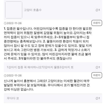
고양이 호흡수
1
라운지
2022-11-26
1. 접종은 필수입니다. 어린강아지일수록 접종을 안 한다면 필요한
면역력이 없어 위험한 질병에 감염될 위험이 높아요.강아지는 6차
까지 접종이 있으니 꼭 맞추어주세요. 2~3개월쯤부터 맞추니 접
종연령에는 충족해보입니다. 2. 물똥이라면 환경이 적응이 되지
않아서 잠시 쌀 수도 있고 장에 문제가 있을수도 있어요. 몇일 지켜
보시고 계속 그런다면 병원 가보셔요. 3. 급하게 먹었거나 소화기
간에 문제가 있을 수 있어요. 많이 어린강아지라면 물에 조금 불려
서 주세요. 3개월이라면 안 불려주셔도 괜찮습니다
1강아지 접종 꼭 해야하나요?2강아지 물똥3강아지 토
1
라운지
2022-11-26
신나게 놀아서 흥분해서 그래요! 고양이코는 미세한 혈관이 매우
발달된 부위여서 잘 보일꺼에용. 우다다해서 코가 빨개진거면 건
강에 이상은 없습니다.
우다다 코
1