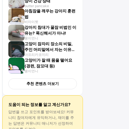
양이 건강 상태
butter pancake
아침잠을 깨우는 강아지 훈련
법
비마이펫
강아지 침대가 꿀잠 비법인 이
유는? 푹신해서가 아냐!
몽이언니
고양이 잠자리 장소의 비밀,
주인 머리맡에서 자는 이유
아프리카코끼리
는?
고양이가 잘 때 몸을 떨어요
(경련, 잠꼬대 등)
몽이언니
추천 콘텐츠 더보기
도움이 되는 정보를 알고 계신가요?
답변
을 쓰고 포인트를 받아보세요! 커뮤
니티 참여자에게 유익하거나, 재미를 주
는
답변
은 커뮤니티 매니저가 선정하여