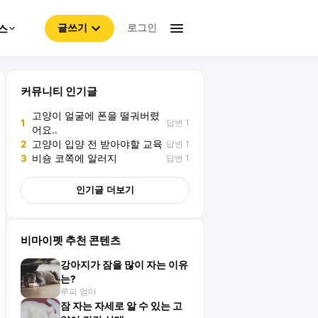
로그인
스
글쓰기
커뮤니티 인기글
고양이 얼굴에 폰을 떨궈버렸
답변 1
1
어요..
답변 1
2
고양이 입양 전 받아야할 교육
답변 1
3
비숑 코쪽에 알러지
인기글 더보기
비마이펫 추천 콘텐츠
강아지가 잠을 많이 자는 이유
는?
루피 엄마
잠 자는 자세로 알 수 있는 고