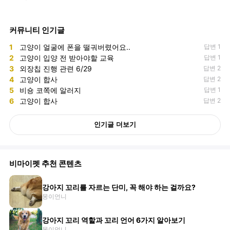
커뮤니티 인기글
1
고양이 얼굴에 폰을 떨궈버렸어요..
답변 1
2
고양이 입양 전 받아야할 교육
답변 1
3
외장칩 진행 관련 6/29
답변 2
4
고양이 합사
답변 2
5
비숑 코쪽에 알러지
답변 1
6
고양이 합사
답변 2
인기글 더보기
비마이펫 추천 콘텐츠
강아지 꼬리를 자르는 단미, 꼭 해야 하는 걸까요?
몽이언니
강아지 꼬리 역할과 꼬리 언어 6가지 알아보기
몽이언니