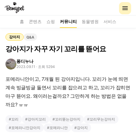
홈
콘텐츠
쇼핑
커뮤니티
동물병원
서비스
강아지
Q&A
강아지가 자꾸 자기 꼬리를 뜯어요
퐁디누나
2023.09.11
· 조회 5294
포메라니안이고, 7개월 된 강아지입니다. 꼬리가 눈에 띄면
계속 빙글빙글 돌면서 꼬리를 잡으려고 하고, 꼬리가 잡히면
마구 뜯어요. 왜이러는걸까요? 그만하게 하는 방법은 없을
까요? ㅠㅠ
#
꼬리
#
강아지꼬리
#
꼬리뜯는강아지
#
꼬리무는강아지
#
포메라니안강아지
#
포메라니안
#
강아지