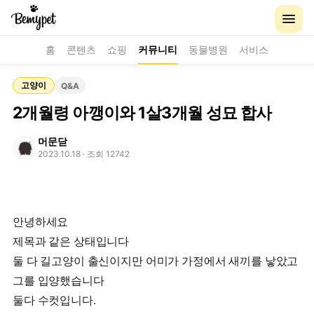
홈
콘텐츠
쇼핑
커뮤니티
동물병원
서비스
고양이
Q&A
2개월령 아깽이와 1살3개월 성묘 합사
머문닫
2023.10.18
· 조회 12742
안녕하세요
제목과 같은 상태입니다
둘 다 길고양이 출신이지만 어미가 가정에서 새끼를 낳았고
그를 입양했습니다
둘다 수컷입니다.