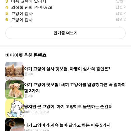
3
비숑 코쪽에 알러지
답변 1
4
외장칩 진행 관련 6/29
답변 2
5
고양이 합사
답변 2
6
고양이 합사
답변 2
인기글 더보기
비마이펫 추천 콘텐츠
아기 고양이 설사 펫보험, 아깽이 설사의 원인은?
콩이네
아기 고양이 펫보험! 새끼 고양이를 입양했다면 꼭 알아야
할 3가지
콩이네
덩치만 큰 고양이, 아기 고양이로 돌변하는 순간 5
butter pancake
아기 고양이가 계속 놀아 달라고 하는 이유 5가지
butter pancake