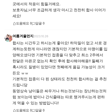
곳에서의 적응이 힘들거예요.
보호자님,너무 조급하게 생각 마시고 천천히 합사 이어가
세요!
도움돼요
0
답글
0
여름겨울먼지
2023.10.26
합사는 시간두고 하시는게 좋아요! 하악질이 없고 서로 경
계하는듯한게 아니라면 괜찮지만 기본적으로 아깽이룰 입
양해오셨다면 기본적인 접종을 다 맞추고 최소 2주에서
한달은 아픈곳 없는지 확인 후에 합사해야해용!! 둘째가
혹시라도 질병이 있었다면 첫째에게 옮길 가능성이 크거
든요 ㅠㅠ
기본적인 접종이 다 된 상태라도 천천히 합사하는 걸 추천
드립니당
동영상속 냥이들은 싸우거나 하는것보다는 장난하는것처
럼 보이는데 밥이나 간식줄때는 따로 챙겨주시는게 편하
게 먹을 수 있는 방법입니다!
도움돼요
0
답글
0