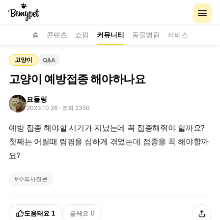
홈
콘텐츠
쇼핑
커뮤니티
동물병원
서비스
고양이
Q&A
고양이 예방접종 해야하나요
묘들링
2023.10.26
· 조회 2350
예방 접종 해야할 시기가 지났는데 꼭 접종해줘야 할까요?
첫째는 어릴때 림핑을 심하게 겪었는데 접종을 꼭 해야할까
요?
#
수의사질문
도움돼요
1
글쎄요
0