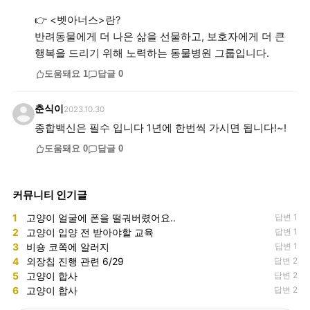
👉 <벳아너스>란?
반려동물에게 더 나은 삶을 선물하고, 보호자에게 더 큰
행복을 드리기 위해 노력하는 동물병원 그룹입니다.
도움돼요
1
답글
0
춘식이
2023.10.30
종합백신은 필수 입니다 1년에 한번씩 가시면 됩니다!~!
도움돼요
0
답글
0
커뮤니티 인기글
1
고양이 얼굴에 폰을 떨궈버렸어요..
답변 1
2
고양이 입양 전 받아야할 교육
답변 1
3
비숑 코쪽에 알러지
답변 1
4
외장칩 진행 관련 6/29
답변 2
5
고양이 합사
답변 2
6
고양이 합사
답변 2