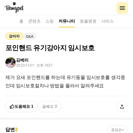
홈
콘텐츠
쇼핑
커뮤니티
동물병원
서비스
강아지
Q&A
포인핸드 유기강아지 임시보호
김베리
2023.11.01
· 조회 1627
제가 요새 포인핸드를 하는데 유기동물 임시보호를 생각중
인데 임시보호절차나 방법을 몰라서 알려주세요
도움돼요
1
글쎄요
0
답변
2
공감순