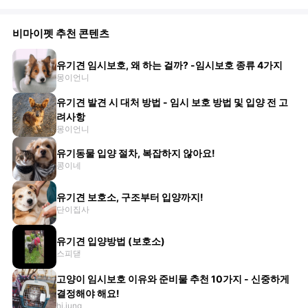
비마이펫 추천 콘텐츠
유기견 임시보호, 왜 하는 걸까? -임시보호 종류 4가지
몽이언니
유기견 발견 시 대처 방법 - 임시 보호 방법 및 입양 전 고
려사항
몽이언니
유기동물 입양 절차, 복잡하지 않아요!
콩이네
유기견 보호소, 구조부터 입양까지!
단이집사
유기견 입양방법 (보호소)
스피댇
고양이 임시보호 이유와 준비물 추천 10가지 - 신중하게
결정해야 해요!
hj.jung