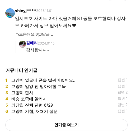
shinyj****
2023.11.01
임시보호 사이트 아마 있을거에요! 동물 보호협회나 강사
모 카페가서 정보 얻어보세요♥️
도움돼요
0
답글
1
김베리
2024.01.15
감사합니다~
커뮤니티 인기글
1
고양이 얼굴에 폰을 떨궈버렸어요..
답변 1
2
고양이 입양 전 받아야할 교육
답변 1
3
고양이 합사
답변 2
4
비숑 코쪽에 알러지
답변 1
5
외장칩 진행 관련 6/29
답변 2
6
고양이 기침, 재채기 질문
답변 1
인기글 더보기