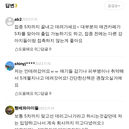
답변
3
공감순
ab2
2023.11.15
접종 5차까지 끝내고 데려가세요~ 대부분의 애견카페가
5차를 맞아야 출입 가능하기도 하고, 접종 전에는 다른 강
아지들이랑 접촉하지 않는게 좋아요
도움돼요
0
답글
0
shinyj****
2023.11.15
저는 안데려갔어요ㅠㅠ 애기들 감기나 피부병이나 취약해
서 5개월지나고 데려갓어요! 간단한산책은 괜찮으실거에
요
도움돼요
0
답글
0
행배와아이들
2023.11.14
보통 5차까지 맞고선 데리고나가라고 하시는것같던데 저
는 입양하고나서 계속 회사까지 끼고다녔어요:)