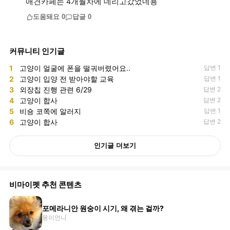
애견카페는 4개월차에 데리고갔었네용
도움돼요
0
답글
0
커뮤니티 인기글
1
고양이 얼굴에 폰을 떨궈버렸어요..
답변 1
2
고양이 입양 전 받아야할 교육
답변 1
3
외장칩 진행 관련 6/29
답변 2
4
고양이 합사
답변 2
5
비숑 코쪽에 알러지
답변 1
6
고양이 합사
답변 2
인기글 더보기
비마이펫 추천 콘텐츠
포메라니안 원숭이 시기, 왜 겪는 걸까?
몽이언니