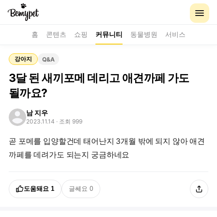
홈
콘텐츠
쇼핑
커뮤니티
동물병원
서비스
강아지
Q&A
3달 된 새끼포메 데리고 애견까페 가도
될까요?
남 지우
2023.11.14
· 조회 999
곧 포메를 입양할건데 태어난지 3개월 밖에 되지 않아 애견
까페를 데려가도 되는지 궁금하네요
도움돼요
1
글쎄요
0