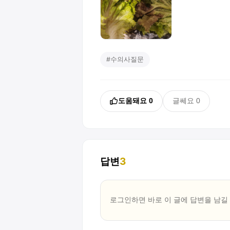
#
수의사질문
도움돼요
0
글쎄요
0
답변
3
로그인하면 바로 이 글에
답변
을 남길