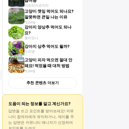
급여량
아프리카코끼리
고양이 깻잎 먹어도 되나요?
잘못하면 큰일 나는 이유
hj.jung
강아지 양상추 먹어도 되나
요?
몽이언니
강아지 상추 먹어도 될까?
스피댇
고양이 피자 먹으면 절대 안
돼요! 먹었을 때 대처 방법
hj.jung
추천 콘텐츠 더보기
도움이 되는 정보를 알고 계신가요?
답변
을 쓰고 포인트를 받아보세요! 커뮤
니티 참여자에게 유익하거나, 재미를 주
는
답변
은 커뮤니티 매니저가 선정하여
포인트를 드려요.