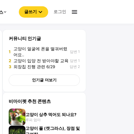
로그인
스
글쓰기
커뮤니티 인기글
고양이 얼굴에 폰을 떨궈버렸
답변 1
1
어요..
답변 1
2
고양이 입양 전 받아야할 교육
답변 2
3
외장칩 진행 관련 6/29
인기글 더보기
비마이펫 추천 콘텐츠
고양이 상추 먹어도 되나요?
루피 엄마
고양이 풀 (캣그라스), 장점 및