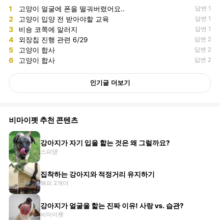
1
고양이 얼굴에 폰을 떨궈버렸어요..
답변 1
2
고양이 입양 전 받아야할 교육
답변 1
3
비숑 코쪽에 알러지
답변 1
4
외장칩 진행 관련 6/29
답변 2
5
고양이 합사
답변 2
6
고양이 합사
답변 2
인기글 더보기
비마이펫 추천 콘텐츠
강아지가 자기 입을 핥는 것은 왜 그럴까요?
스피댇
집착하는 강아지와 적정거리 유지하기
해피 2개더
강아지가 얼굴을 핥는 진짜 이유! 사랑 vs. 습관?
비마이펫