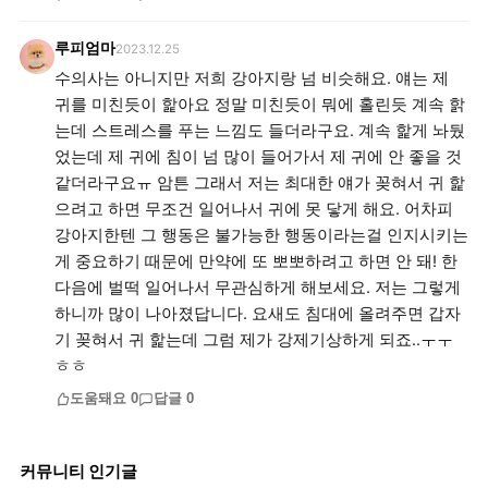
루피엄마
2023.12.25
수의사는 아니지만 저희 강아지랑 넘 비슷해요. 얘는 제
귀를 미친듯이 핥아요 정말 미친듯이 뭐에 홀린듯 계속 핡
는데 스트레스를 푸는 느낌도 들더라구요. 계속 핥게 놔뒀
었는데 제 귀에 침이 넘 많이 들어가서 제 귀에 안 좋을 것
같더라구요ㅠ 암튼 그래서 저는 최대한 얘가 꽂혀서 귀 핥
으려고 하면 무조건 일어나서 귀에 못 닿게 해요. 어차피
강아지한텐 그 행동은 불가능한 행동이라는걸 인지시키는
게 중요하기 때문에 만약에 또 뽀뽀하려고 하면 안 돼! 한
다음에 벌떡 일어나서 무관심하게 해보세요. 저는 그렇게
하니까 많이 나아졌답니다. 요새도 침대에 올려주면 갑자
기 꽂혀서 귀 핥는데 그럼 제가 강제기상하게 되죠..ㅜㅜ
ㅎㅎ
도움돼요
0
답글
0
커뮤니티 인기글