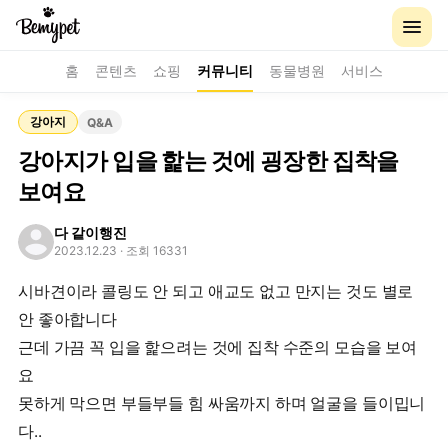
홈
콘텐츠
쇼핑
커뮤니티
동물병원
서비스
강아지
Q&A
강아지가 입을 핥는 것에 굉장한 집착을
보여요
다 같이행진
2023.12.23
· 조회 16331
시바견이라 콜링도 안 되고 애교도 없고 만지는 것도 별로
안 좋아합니다
근데 가끔 꼭 입을 핥으려는 것에 집착 수준의 모습을 보여
요
못하게 막으면 부들부들 힘 싸움까지 하며 얼굴을 들이밉니
다..