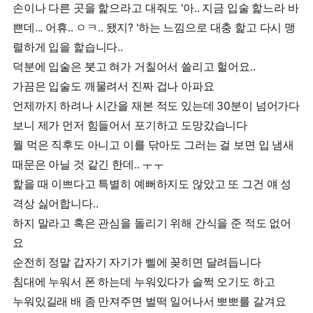
손이나 다른 곳을 핥으라고 대줘도 '아.. 지금 입술 핥느라 바
쁜데... 어휴.. ㅇㅋ.. 됐지? '하는 느낌으로 대충 핥고 다시 맹
렬하게 입을 핥습니다..
덕분에 입술은 붓고 혀가 거칠어서 쓸리고 헐어요..
가끔은 입술도 깨물려서 진짜 겁나 아파요
언제까지 하려나 시간을 재본 적도 있는데 30분이 넘어가다
보니 제가 먼저 힘들어서 포기하고 도망갔습니다
뭘 먹은 직후도 아니고 이를 닦아도 그러는 걸 보면 입 냄새
때문은 아닐 것 같긴 한데.. ㅜㅜ
핥을 때 이쁘다고 특별히 예뻐하지도 않았고 또 그건 얘 성
격상 싫어합니다..
하지 말라고 혹은 관심을 돌리기 위해 간식을 준 적도 없어
요
순전히 정말 갑자기 자기가 삘에 꽂히면 달려듭니다
침대에 누워서 폰 하는데 누워있다가 슬쩍 오기도 하고
누워있길래 배 좀 만져주면 벌떡 일어나서 뽀뽀를 갈겨요