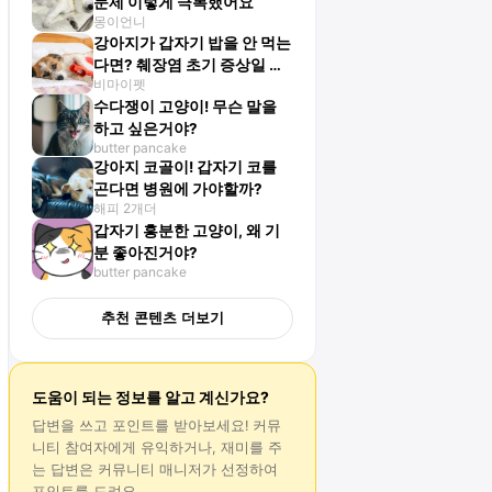
문제 이렇게 극복했어요
몽이언니
강아지가 갑자기 밥을 안 먹는
다면? 췌장염 초기 증상일 수
비마이펫
도!
수다쟁이 고양이! 무슨 말을
하고 싶은거야?
butter pancake
강아지 코골이! 갑자기 코를
곤다면 병원에 가야할까?
해피 2개더
갑자기 흥분한 고양이, 왜 기
분 좋아진거야?
butter pancake
추천 콘텐츠 더보기
도움이 되는 정보를 알고 계신가요?
답변
을 쓰고 포인트를 받아보세요! 커뮤
니티 참여자에게 유익하거나, 재미를 주
는
답변
은 커뮤니티 매니저가 선정하여
포인트를 드려요.