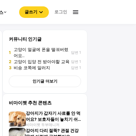
로그인
스
글쓰기
커뮤니티 인기글
고양이 얼굴에 폰을 떨궈버렸
답변 1
1
어요..
답변 1
2
고양이 입양 전 받아야할 교육
답변 1
3
비숑 코쪽에 알러지
인기글 더보기
비마이펫 추천 콘텐츠
강아지가 갑자기 사료를 안 먹
어요? 보호자들이 놓치기 쉬
비마이펫 두부매니저
운 포인트
강아지 다리 절뚝? 관절 건강