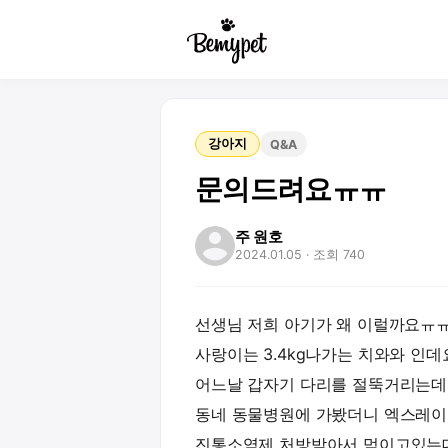
강아지
Q&A
문의드려요ㅠㅠ
주 원호
2024.01.05
· 조회 740
선생님 저희 아기가 왜 이럴까요ㅠ
사랑이는 3.4kg나가는 치와와 인데
어느날 갑자기 다리를 절뚝거리는데
동네 동물병원에 가봤더니 엑스레이
진통소염제 처방받아서 먹이고있는데