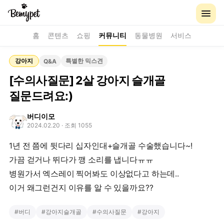
홈
콘텐츠
쇼핑
커뮤니티
동물병원
서비스
강아지
특별한 믹스견
Q&A
[수의사질문] 2살 강아지 슬개골
질문드려요:)
버디이모
2024.02.20
· 조회 1055
1년 전 쯤에 뒷다리 십자인대+슬개골 수술했습니다~!
가끔 걷거나 뛰다가 깽 소리를 냅니다ㅠㅠ
병원가서 엑스레이 찍어봐도 이상없다고 하는데..
이거 왜그런건지 이유를 알 수 있을까요??
#
버디
#
강아지슬개골
#
수의사질문
#
강아지