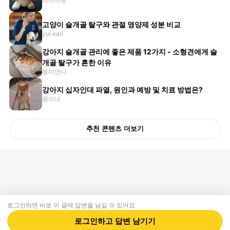
비마이펫
고양이 슬개골 탈구와 관절 영양제 성분 비교
yul earl
강아지 슬개골 관리에 좋은 제품 12가지 - 소형견에게 슬
개골 탈구가 흔한 이유
몽이언니
강아지 십자인대 파열, 원인과 예방 및 치료 방법은?
콩이네
추천 콘텐츠 더보기
로그인하면 바로 이 글에
답변
을 남길 수 있어요
회사소개
제휴제안
이용약관
개인정보처리방침
크리에이터 신청
동물병원
고객센터
로그인하고
답변
남기기