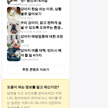
면? 원인과 대처법
butter pancake
강아지 한숨 쉬는 이유, 상황
별로 알아보기
루피 엄마
우리 강아지, 맑고 편하게 숨
쉴 수 있도록 도와주는 환경
비마이펫 두부매니저
관리법
강아지 예방접종에 대한 모든
것
스피댇
강아지 여름 대책, 반드시 해
야 할 일 4가지
beekyle0402
추천 콘텐츠 더보기
도움이 되는 정보를 알고 계신가요?
답변
을 쓰고 포인트를 받아보세요! 커뮤
니티 참여자에게 유익하거나, 재미를 주
는
답변
은 커뮤니티 매니저가 선정하여
포인트를 드려요.