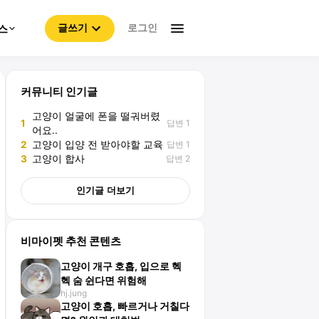
로그인
스
글쓰기
커뮤니티 인기글
고양이 얼굴에 폰을 떨궈버렸
답변 1
1
어요..
답변 1
2
고양이 입양 전 받아야할 교육
답변 2
3
고양이 합사
인기글 더보기
비마이펫 추천 콘텐츠
고양이 개구 호흡, 입으로 헥
헥 숨 쉰다면 위험해
hj.jung
고양이 호흡, 빠르거나 거칠다