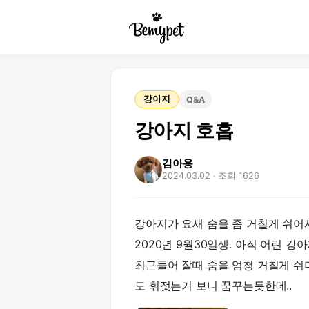
강아지
Q&A
강아지 호흡
김아용
2024.03.02
· 조회 1626
강아지가 요새 숨을 좀 거칠게 쉬어
2020년 9월30일생. 아직 어린 강
최근들어 잘때 숨을 엄청 거칠게 쉬
도 휘젓는거 보니 꿈꾸는듯한데..