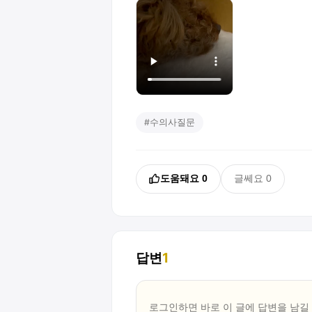
#
수의사질문
도움돼요
0
글쎄요
0
답변
1
로그인하면 바로 이 글에
답변
을 남길