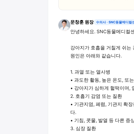
문창훈 원장
수의사
· SNC동물메디컬
안녕하세요. SNC동물메디컬센
강아지가 호흡을 거칠게 쉬는 
원인은 아래와 같습니다.
1. 과열 또는 열사병
• 과도한 활동, 높은 온도, 
• 강아지가 심하게 헐떡이며, 
2. 호흡기 감염 또는 질환
• 기관지염, 폐렴, 기관지 확
다.
• 기침, 콧물, 발열 등 다른 
3. 심장 질환