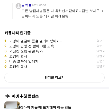
김 하늘
2024.03.16
모든 냥집사님들은 다 착하신거같아요.. 답변 보시구 조
금이나마 도움 되시길 바래용🦋
커뮤니티 인기글
1
고양이 얼굴에 폰을 떨궈버렸어요..
답변 1
2
고양이 입양 전 받아야할 교육
답변 1
3
외장칩 진행 관련 6/29
답변 2
4
고양이 합사
답변 2
5
비숑 코쪽에 알러지
답변 1
6
고양이 합사
답변 2
인기글 더보기
비마이펫 추천 콘텐츠
강아지 키울 때 포기해야 하는 것들