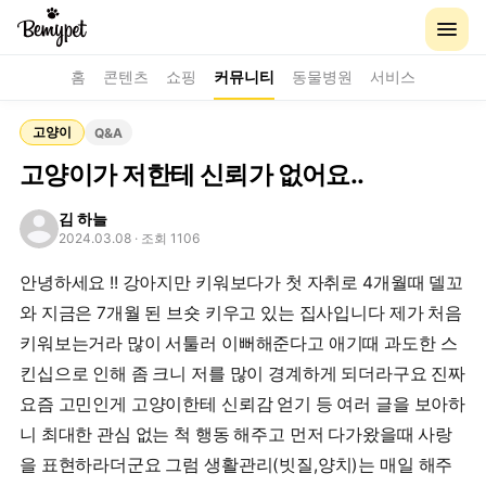
홈
콘텐츠
쇼핑
커뮤니티
동물병원
서비스
고양이
Q&A
고양이가 저한테 신뢰가 없어요..
김 하늘
2024.03.08
· 조회 1106
안녕하세요 !! 강아지만 키워보다가 첫 자취로 4개월때 델꼬
와 지금은 7개월 된 브숏 키우고 있는 집사입니다 제가 처음
키워보는거라 많이 서툴러 이뻐해준다고 애기때 과도한 스
킨십으로 인해 좀 크니 저를 많이 경계하게 되더라구요 진짜
요즘 고민인게 고양이한테 신뢰감 얻기 등 여러 글을 보아하
니 최대한 관심 없는 척 행동 해주고 먼저 다가왔을때 사랑
을 표현하라더군요 그럼 생활관리(빗질,양치)는 매일 해주