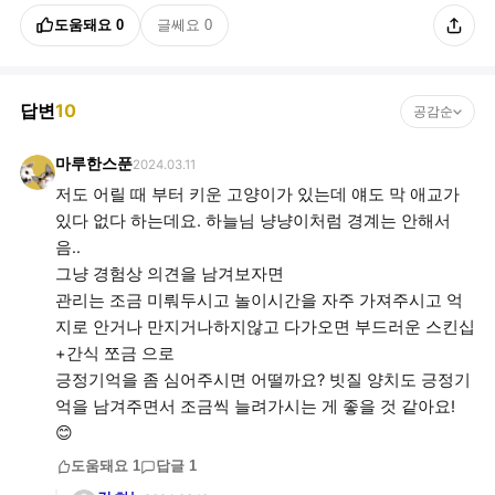
도움돼요
0
글쎄요
0
답변
10
공감순
마루한스푼
2024.03.11
저도 어릴 때 부터 키운 고양이가 있는데 얘도 막 애교가
있다 없다 하는데요. 하늘님 냥냥이처럼 경계는 안해서
음..
그냥 경험상 의견을 남겨보자면
관리는 조금 미뤄두시고 놀이시간을 자주 가져주시고 억
지로 안거나 만지거나하지않고 다가오면 부드러운 스킨십
+간식 쪼금 으로
긍정기억을 좀 심어주시면 어떨까요? 빗질 양치도 긍정기
억을 남겨주면서 조금씩 늘려가시는 게 좋을 것 같아요!
도움돼요
1
답글
1