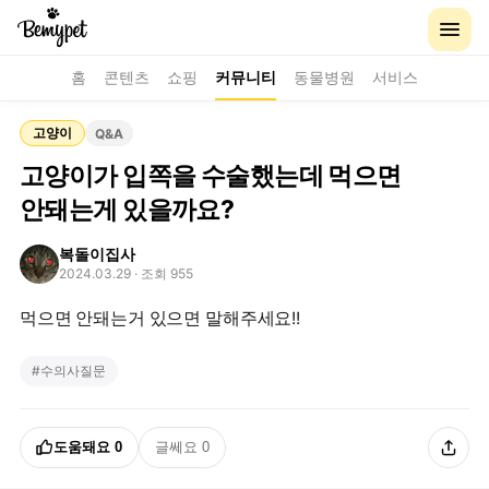
홈
콘텐츠
쇼핑
커뮤니티
동물병원
서비스
고양이
Q&A
고양이가 입쪽을 수술했는데 먹으면
안돼는게 있을까요?
복돌이집사
2024.03.29
· 조회 955
먹으면 안돼는거 있으면 말해주세요!!
#
수의사질문
도움돼요
0
글쎄요
0