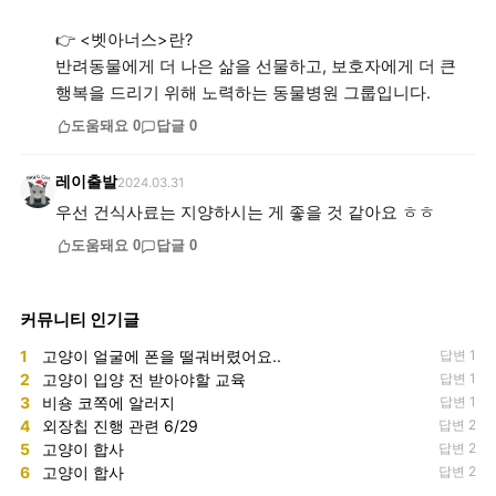
👉 <벳아너스>란?
반려동물에게 더 나은 삶을 선물하고, 보호자에게 더 큰
도움돼요
0
답글
0
레이출발
2024.03.31
우선 건식사료는 지양하시는 게 좋을 것 같아요 ㅎㅎ
도움돼요
0
답글
0
커뮤니티 인기글
1
고양이 얼굴에 폰을 떨궈버렸어요..
답변 1
2
고양이 입양 전 받아야할 교육
답변 1
3
비숑 코쪽에 알러지
답변 1
4
외장칩 진행 관련 6/29
답변 2
5
고양이 합사
답변 2
6
고양이 합사
답변 2