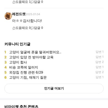
도움돼요
1
답글
0
레전드캣
2025.01.04
아ㅎㅎ감사합니다!
도움돼요
0
답글
0
커뮤니티 인기글
1
고양이 얼굴에 폰을 떨궈버렸어요..
답변 1
2
고양이 입양 전 받아야할 교육
답변 1
3
고양이 합사
답변 2
4
비숑 코쪽에 알러지
답변 1
5
외장칩 진행 관련 6/29
답변 2
6
고양이 기침, 재채기 질문
답변 1
인기글 더보기
비마이펫 추천 콘텐츠