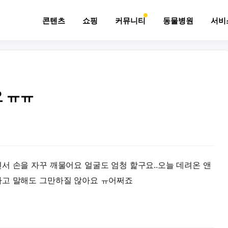
콘텐츠
쇼핑
커뮤니티
동물병원
서비
 ㅠㅠ
서 손을 자꾸 깨물어요 얼굴도 엄청 핥구요..오늘 데려온 앤
다고 말해도 그만하질 않아요 ㅠ어쩌죠