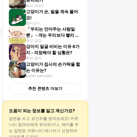
유지하기
해피 2개더
고양이가 손, 발을 계속 물어
요!
몽이언니
「우리는 안아주는 사람일
뿐」 - 개는 우리보다 빨리 늙
루피 엄마
고, 아기는 우리보다 빨리 자
강아지 얼굴 비비는 이유 6가
란다
지 - 걱정해야 할 상황은?
루피 엄마
고양이가 집사의 손가락을 핥
는 이유는?
butter pancake
추천 콘텐츠 더보기
도움이 되는 정보를 알고 계신가요?
답변
을 쓰고 포인트를 받아보세요! 커뮤
니티 참여자에게 유익하거나, 재미를 주
는
답변
은 커뮤니티 매니저가 선정하여
포인트를 드려요.