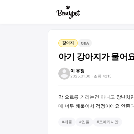
강아지
Q&A
아기 강아지가 물어요
이 유정
2025.01.30
· 조회 4213
막 으르릉 거리는건 아니고 장난치면
데 너무 깨물어서 걱정이에요 안된
#
깨물
#
입질
#
포메라니안