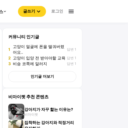
로그인
스
글쓰기
커뮤니티 인기글
고양이 얼굴에 폰을 떨궈버렸
답변 1
1
어요..
답변 1
2
고양이 입양 전 받아야할 교육
답변 1
3
비숑 코쪽에 알러지
인기글 더보기
비마이펫 추천 콘텐츠
강아지가 자꾸 핥는 이유는?
비마이펫
집착하는 강아지와 적정거리