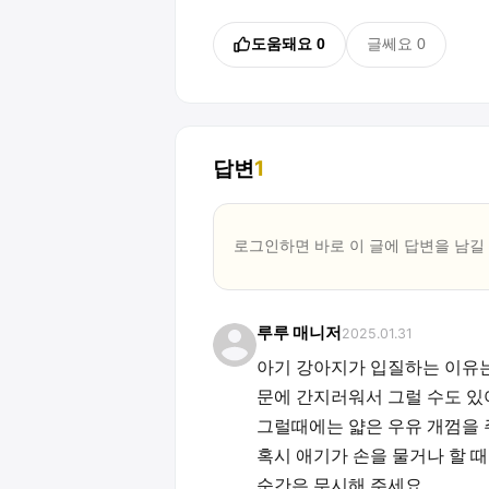
도움돼요
0
글쎄요
0
답변
1
로그인하면 바로 이 글에
답변
을 남길
루루 매니저
2025.01.31
아기 강아지가 입질하는 이유는
문에 간지러워서 그럴 수도 있
그럴때에는 얇은 우유 개껌을 
혹시 애기가 손을 물거나 할 때
순간은 무시해 주세요.