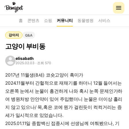
홈
콘텐츠
쇼핑
커뮤니티
동물병원
서비스
강아지
Q&A
고양이 부비동
elisabath
2025.02.03
· 조회 570
2017년 11월생(8세) 코숏고양이 흑미가
2024.11월부터 간헐적으로 재채기를 하더니 12월 들어서는
오른쪽 눈에서 눈물이 흥건하게 나와 혹시 눈쪽 문제인가하
여 병원처방 안안약이 있어 주입했더니 눈물은 더이상 흘리
지 않고 있으나/ 목,혹은 코에 뭔가 걸린듯이 컥컥거리는 증
세가 일시적으로 있었습니다.
2025.01.11일 종합백신 접종시에 선생님께 여쭤봤으나, 기