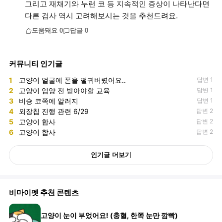
그리고 재채기와 누런 코 등 지속적인 증상이 나타난다면
도움돼요
0
답글
0
커뮤니티 인기글
1
고양이 얼굴에 폰을 떨궈버렸어요..
답변 1
2
고양이 입양 전 받아야할 교육
답변 1
3
비숑 코쪽에 알러지
답변 1
4
외장칩 진행 관련 6/29
답변 2
5
고양이 합사
답변 2
6
고양이 합사
답변 2
인기글 더보기
비마이펫 추천 콘텐츠
고양이 눈이 부었어요! (충혈, 한쪽 눈만 깜빡)