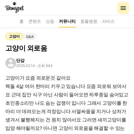
홈
콘텐츠
쇼핑
커뮤니티
동물병원
서비스
고양이
Q&A
고양이 외로움
단감
2025.02.14
· 조회 643
고양이가 요즘 외로운것 같아요
렉돌 4살 여아 한마리 키우고 있습니다 요즘 외로워 보여서
요 근데 집안 식구 아닌 사람이 들어오면 하루종일 숨어있고
초인종소리만 나도 숨는 겁쟁이 입니다 그래서 고양이를 한
마리 더 데려오는게 걱정입니다 서열싸움을 지거나 상처가
생겨서 불행해지는 건 원치 않아서요 그러면 새끼고양이를
입양 해야될까요? 아니면 고양이 외로움을 해결할 수 있는