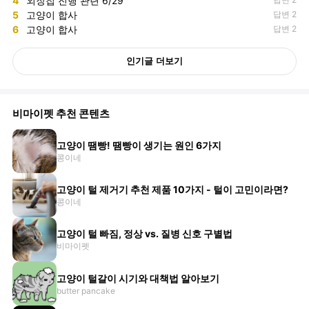
4
외장칩 진행 관련 6/29
5
고양이 합사
답변 2
6
고양이 합사
답변 2
인기글 더보기
비마이펫 추천 콘텐츠
고양이 땜빵! 땜빵이 생기는 원인 6가지
콩이네
고양이 털 제거기 추천 제품 10가지 - 털이 고민이라면?
콩이네
고양이 털 빠짐, 정상 vs. 질병 신호 구별법
비마이펫
고양이 털갈이 시기와 대책법 알아보기
butter pancake