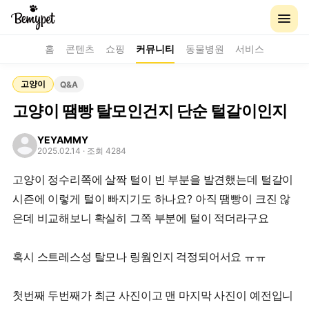
홈
콘텐츠
쇼핑
커뮤니티
동물병원
서비스
고양이
Q&A
고양이 땜빵 탈모인건지 단순 털갈이인지
YEYAMMY
2025.02.14
· 조회 4284
고양이 정수리쪽에 살짝 털이 빈 부분을 발견했는데 털갈이
시즌에 이렇게 털이 빠지기도 하나요? 아직 땜빵이 크진 않
은데 비교해보니 확실히 그쪽 부분에 털이 적더라구요
혹시 스트레스성 탈모나 링웜인지 걱정되어서요 ㅠㅠ
첫번째 두번째가 최근 사진이고 맨 마지막 사진이 예전입니