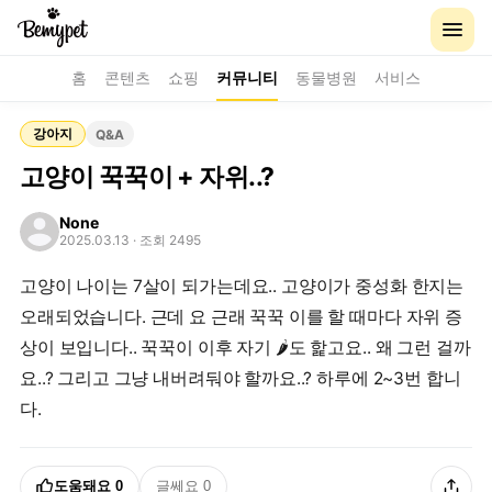
홈
콘텐츠
쇼핑
커뮤니티
동물병원
서비스
강아지
Q&A
고양이 꾹꾹이 + 자위..?
None
2025.03.13
· 조회 2495
고양이 나이는 7살이 되가는데요.. 고양이가 중성화 한지는
오래되었습니다. 근데 요 근래 꾹꾹 이를 할 때마다 자위 증
상이 보입니다.. 꾹꾹이 이후 자기 🌶️도 핥고요.. 왜 그런 걸까
요..? 그리고 그냥 내버려둬야 할까요..? 하루에 2~3번 합니
다.
도움돼요
0
글쎄요
0