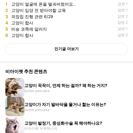
1
고양이 얼굴에 폰을 떨궈버렸어요..
답변 1
2
고양이 입양 전 받아야할 교육
답변 1
3
외장칩 진행 관련 6/29
답변 2
4
고양이 합사
답변 2
5
비숑 코쪽에 알러지
답변 1
6
고양이 합사
답변 2
인기글 더보기
비마이펫 추천 콘텐츠
고양이 꾹꾹이, 언제 하는 걸까? 왜 하는 거지?
butter pancake
고양이가 자기 발바닥을 물거나 핥는 이유는?
butter pancake
고양이 발정기, 중성화수술 꼭 해야하나요?
비마이펫 두부매니저