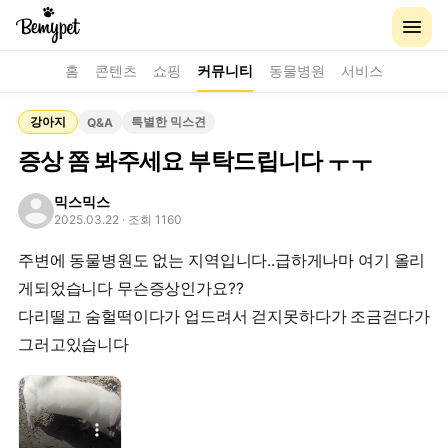
홈
콘텐츠
쇼핑
커뮤니티
동물병원
서비스
강아지
특별한 믹스견
Q&A
증상 쫌 봐주세요 부탁드립니다 ㅜㅜ
믹스믹스
2025.03.22
· 조회 1160
주변에 동물병원도 없는 지역입니다..급하게나마 여기 올리
게되었습니다 무슨증상인가요??
다리떨고 숨헐떡이다가 업드려서 걷지못하다가 조금걷다가
그러고있습니다