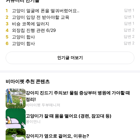
커뮤니티 인기글
1
고양이 얼굴에 폰을 떨궈버렸어요..
답변 1
2
고양이 입양 전 받아야할 교육
답변 1
3
비숑 코쪽에 알러지
답변 1
4
외장칩 진행 관련 6/29
답변 2
5
고양이 합사
답변 2
6
고양이 합사
답변 2
인기글 더보기
비마이펫 추천 콘텐츠
강아지 진드기 주의보! 물림 증상부터 병원에 가야할 때
정리!
비마이펫 두부매니저
고양이가 잘 때 몸을 떨어요 (경련, 잠꼬대 등)
몽이언니
강아지가 옆으로 걸어요, 이유는?