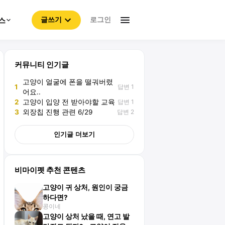
로그인
스
글쓰기
커뮤니티 인기글
고양이 얼굴에 폰을 떨궈버렸
답변 1
1
어요..
답변 1
2
고양이 입양 전 받아야할 교육
답변 2
3
외장칩 진행 관련 6/29
인기글 더보기
비마이펫 추천 콘텐츠
고양이 귀 상처, 원인이 궁금
하다면?
콩이네
고양이 상처 났을 때, 연고 발