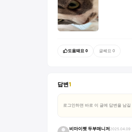
도움돼요
0
글쎄요
0
답변
1
로그인하면 바로 이 글에
답변
을 남길
비마이펫 두부매니저
2025.04.09