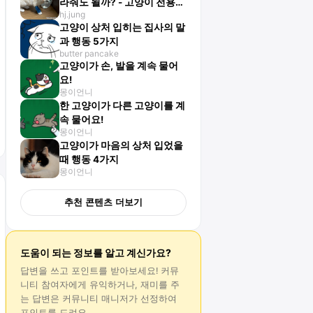
라줘도 될까? - 고양이 전용
hj.jung
구급상자 만들기!
고양이 상처 입히는 집사의 말
과 행동 5가지
butter pancake
고양이가 손, 발을 계속 물어
요!
몽이언니
한 고양이가 다른 고양이를 계
속 물어요!
몽이언니
고양이가 마음의 상처 입었을
때 행동 4가지
몽이언니
추천 콘텐츠 더보기
도움이 되는 정보를 알고 계신가요?
답변
을 쓰고 포인트를 받아보세요! 커뮤
니티 참여자에게 유익하거나, 재미를 주
는
답변
은 커뮤니티 매니저가 선정하여
포인트를 드려요.