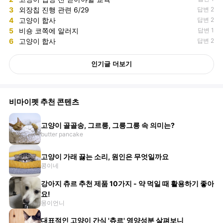
3
외장칩 진행 관련 6/29
답변 2
4
고양이 합사
답변 2
5
비숑 코쪽에 알러지
답변 1
6
고양이 합사
답변 2
인기글 더보기
비마이펫 추천 콘텐츠
고양이 골골송, 그르릉, 그릉그릉 속 의미는?
butter pancake
고양이 가래 끓는 소리, 원인은 무엇일까요
콩이네
강아지 츄르 추천 제품 10가지 - 약 먹일 때 활용하기 좋아
요!
몽이언니
대표적인 고양이 간식 '츄르' 영양성분 살펴보니