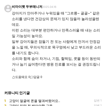
비마이펫 두부매니저
2025.04.16
강아지가 안아주거나 누워있을 때 "그르릉~ 골골~" 같은
소리를 낸다면 건강상의 문제가 있지 않을까 놀라셨을텐
데요.
이런 소리는 대부분 편안하거나 만족스러울 때 내는 소리
일 가능성이 높아요.
일부 강아지들은 잠들기 전 또는 사람에게 안겨서 안정감
을 느낄 때, 무의식적으로 목구멍에서 낮고 부드러운 소리
를 내기도 합니다.
소리와 함께 숨이 차거나, 기침, 헐떡임, 콧물 등이 동반되
거나 눕기 싫어한다면 병원 진료를 보시는 걸 권장드립니
도움돼요
0
답글
0
커뮤니티 인기글
1
고양이 얼굴에 폰을 떨궈버렸어요..
답변 1
2
고양이 입양 전 받아야할 교육
답변 1