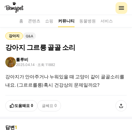
홈
콘텐츠
쇼핑
커뮤니티
동물병원
서비스
강아지
Q&A
강아지 그르릉 골골 소리
룰루비
2025.04.14
· 조회 11882
강아지가 안아주거나 누워있을 때 고양이 같이 골골소리를
내요. (그르르를릉)혹시 건강상의 문제일까요?
도움돼요
0
글쎄요
0
답변
1