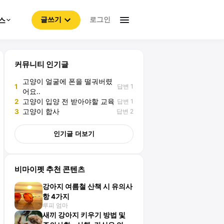
로그인
스
글쓰기
커뮤니티 인기글
고양이 얼굴에 폰을 떨궈버렸
답변 1
1
어요..
답변 1
2
고양이 입양 전 받아야할 교육
답변 2
3
고양이 합사
인기글 더보기
비마이펫 추천 콘텐츠
강아지 여름철 산책 시 유의사
항 4가지
루피 엄마
새끼 강아지 키우기 방법 및