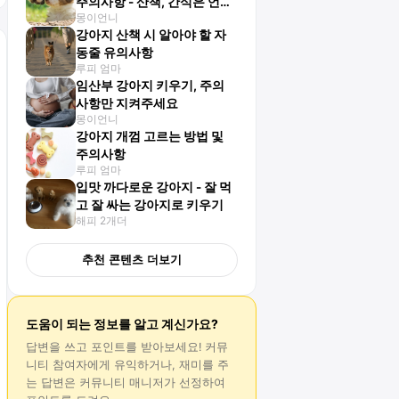
주의사항 - 산책, 간식은 언제
몽이언니
부터?
강아지 산책 시 알아야 할 자
동줄 유의사항
루피 엄마
임산부 강아지 키우기, 주의
사항만 지켜주세요
몽이언니
강아지 개껌 고르는 방법 및
주의사항
루피 엄마
입맛 까다로운 강아지 - 잘 먹
고 잘 싸는 강아지로 키우기
해피 2개더
추천 콘텐츠 더보기
도움이 되는 정보를 알고 계신가요?
답변
을 쓰고 포인트를 받아보세요! 커뮤
니티 참여자에게 유익하거나, 재미를 주
는
답변
은 커뮤니티 매니저가 선정하여