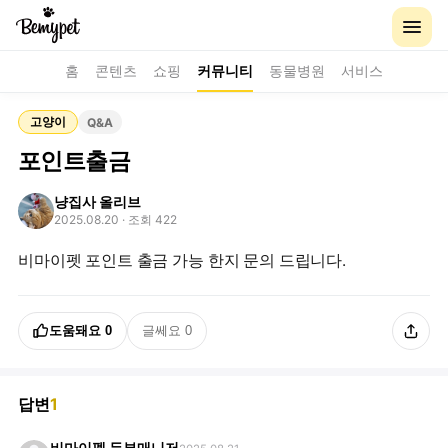
홈
콘텐츠
쇼핑
커뮤니티
동물병원
서비스
고양이
Q&A
포인트출금
냥집사 올리브
2025.08.20
· 조회 422
비마이펫 포인트 출금 가능 한지 문의 드립니다.
도움돼요
0
글쎄요
0
답변
1