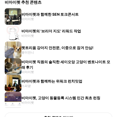
비마이펫 추천 콘텐츠
비마이펫과 함께한 SEN 토크콘서트
비마이펫
비마이펫의 '브리더 지도' 리워드 작업
비마이펫
펫트리움 강아지 안전문, 이중으로 잠겨 안심!
몽이언니
비마이펫 직원의 솔직한 세이오앙 고양이 벤토나이트 모
래 후기
비마이펫
비마이펫과 함께하는 위워크 런치밋업
스피댇
비마이펫, 고양이 동물등록 시스템 민간 최초 런칭
비마이펫