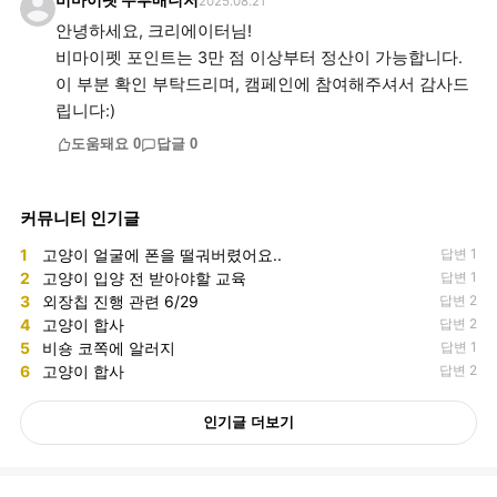
비마이펫 두부매니저
2025.08.21
안녕하세요, 크리에이터님!
비마이펫 포인트는 3만 점 이상부터 정산이 가능합니다.
이 부분 확인 부탁드리며, 캠페인에 참여해주셔서 감사드
립니다:)
도움돼요
0
답글
0
커뮤니티 인기글
1
고양이 얼굴에 폰을 떨궈버렸어요..
답변 1
2
고양이 입양 전 받아야할 교육
답변 1
3
외장칩 진행 관련 6/29
답변 2
4
고양이 합사
답변 2
5
비숑 코쪽에 알러지
답변 1
6
고양이 합사
답변 2
인기글 더보기