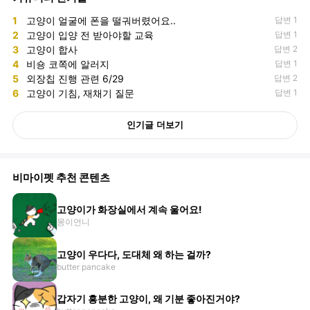
1
고양이 얼굴에 폰을 떨궈버렸어요..
답변 1
2
고양이 입양 전 받아야할 교육
답변 1
3
고양이 합사
답변 2
4
비숑 코쪽에 알러지
답변 1
5
외장칩 진행 관련 6/29
답변 2
6
고양이 기침, 재채기 질문
답변 1
인기글 더보기
비마이펫 추천 콘텐츠
고양이가 화장실에서 계속 울어요!
몽이언니
고양이 우다다, 도대체 왜 하는 걸까?
butter pancake
갑자기 흥분한 고양이, 왜 기분 좋아진거야?