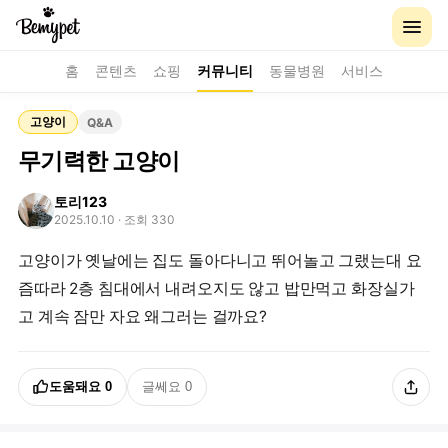
홈
콘텐츠
쇼핑
커뮤니티
동물병원
서비스
고양이
Q&A
무기력한 고양이
토리123
2025.10.10
· 조회 330
고양이가 옛날에는 집도 돌아다니고 뛰어놀고 그랬는대 요
즘따라 2층 침대에서 내려오지도 않고 밥만먹고 화장실가
고 계속 잠만 자요 왜그러는 걸까요?
도움돼요
0
글쎄요
0