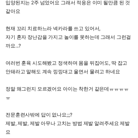
입양된지는 2주 넘었어요 그래서 적응은 이미 될만큼 된 것
같아요
현재 꼬리 치료하느라 넥카라를 쓰고 있어서,
자기 혼자 장난감을 가지고 놀이를 못하는데 그래서 그런걸
까요...?
여러번 훈육 시도해봤고 정색하며 몸을 뒤집어도, 딱 잡고
안돼라고 말해도 계속 낑낑대고 울면서 물려고 하네요
정말 왜그런지 모르겠어요 아이는 착한거 같은데ㅠㅠㅠㅠ
ㅠ
전문훈련사밖에 답이 없나요;;;?
제발, 제발, 제발 아무나 고치는 방법 제발 알려주세요 제발
요