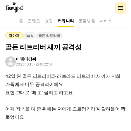
홈
콘텐츠
쇼핑
커뮤니티
동물병원
서비스
강아지
골든 리트리버
Q&A
골든 리트리버 새끼 공격성
아깽이강쥐
2025.10.15
· 조회 2218
42일 된 골든 리트리버와 래브라도 리트리버 새끼가 저희
가족에게 너무 공격적이에요
표현 그대로 '매 초' 물려고 하고요
어제 저녁을 다 준 뒤에는 저에게 으르렁거리며 달려들어 콱
물었어요