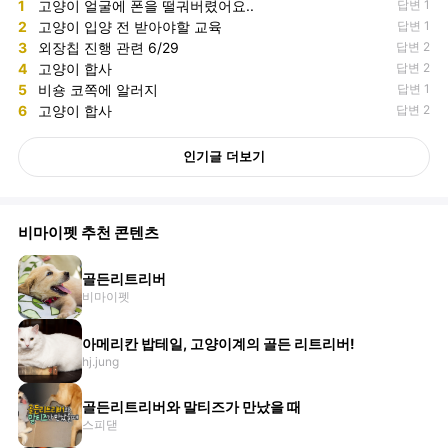
1
고양이 얼굴에 폰을 떨궈버렸어요..
답변 1
2
고양이 입양 전 받아야할 교육
답변 1
3
외장칩 진행 관련 6/29
답변 2
4
고양이 합사
답변 2
5
비숑 코쪽에 알러지
답변 1
6
고양이 합사
답변 2
인기글 더보기
비마이펫 추천 콘텐츠
골든리트리버
비마이펫
아메리칸 밥테일, 고양이계의 골든 리트리버!
hj.jung
골든리트리버와 말티즈가 만났을 때
스피댇