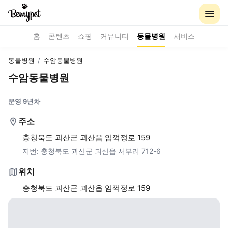
홈
콘텐츠
쇼핑
커뮤니티
동물병원
서비스
동물병원
/
수암동물병원
수암동물병원
운영 9년차
주소
충청북도 괴산군 괴산읍 임꺽정로 159
지번:
충청북도 괴산군 괴산읍 서부리 712-6
위치
충청북도 괴산군 괴산읍 임꺽정로 159