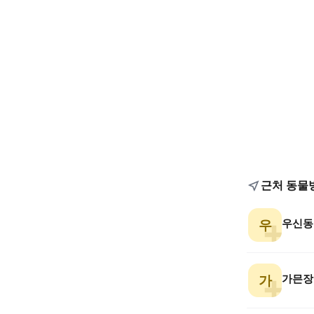
근처 동물
우신동
우
가믄장
가