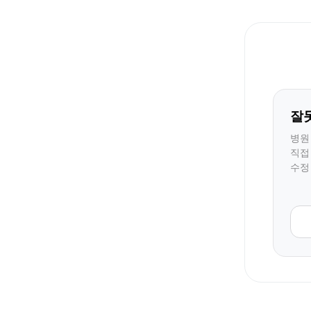
잘
병원
직접
수정