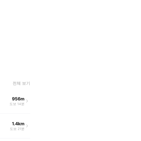
전체 보기
956m
도보 14분
1.4km
도보 21분