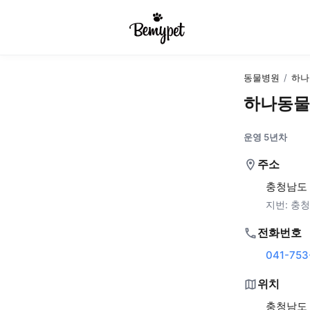
동물병원
/
하나
하나동물
운영 5년차
주소
충청남도 
지번:
충청
전화번호
041-753
위치
충청남도 