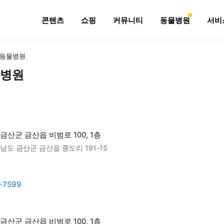
콘텐츠
쇼핑
커뮤니티
동물병원
서비
동물병원
병원
금산군 금산읍 비범로 100, 1층
남도 금산군 금산읍 중도리 191-15
-7599
금산군 금산읍 비범로 100, 1층