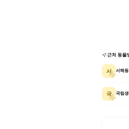
근처 동물
서해동
서
국립생
국