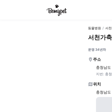
동물병원
/
서천
서천가축
운영 34년차
주소
충청남도 
지번:
충청
위치
충청남도 