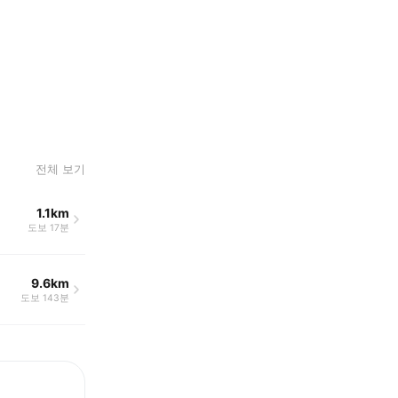
전체 보기
1.1km
도보 17분
9.6km
도보 143분