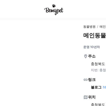
동물병원
/
메인
메인동물
운영 10년차
주소
충청북도 
지번:
충청
링크
블로그
h
위치
충청북도 