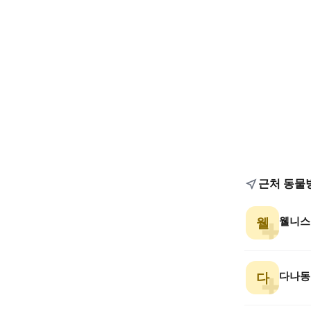
근처 동물
웰니스
웰
다나동
다