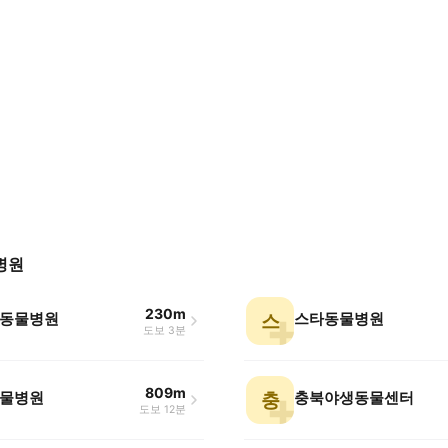
병원
230m
동물병원
스타동물병원
스
도보 3분
809m
물병원
충북야생동물센터
충
도보 12분