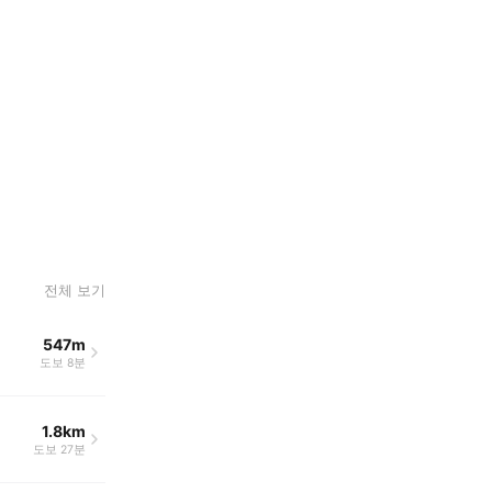
전체 보기
547m
도보 8분
1.8km
도보 27분