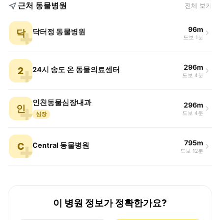
근처 동물병원
전체 보기
96m
닥
닥터정 동물병원
도보 1분
296m
2
24시 송도 온 동물의료센터
도보 4분
인천동물심장내과
296m
인
도보 4분
심장
795m
C
Central 동물병원
도보 12분
이 병원 정보가 정확한가요?