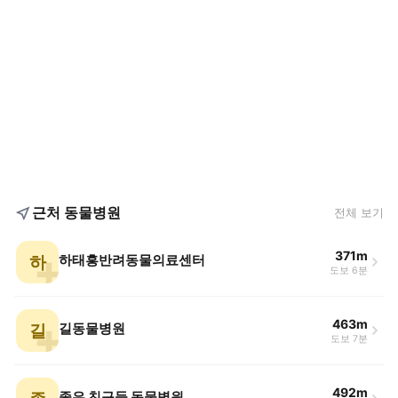
근처 동물병원
전체 보기
371m
하
하태흥반려동물의료센터
도보 6분
463m
길
길동물병원
도보 7분
492m
좋은 친구들 동물병원