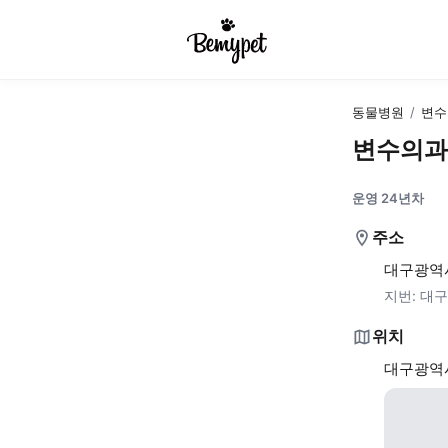
동물병원
/
변수
변수의과
운영 24년차
주소
대구광역시
지번:
대구
위치
대구광역시