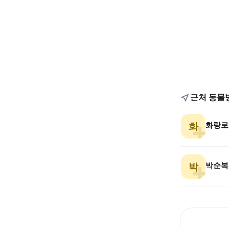
근처 동물
화랑로
화
박순복
박