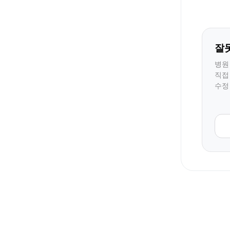
잘
병원
직접
수정