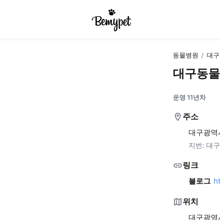
동물병원
/
대구
대구동물
운영 11년차
주소
대구광역시
지번:
대구
링크
블로그
h
위치
대구광역시