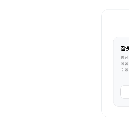
잘
병원
직접
수정