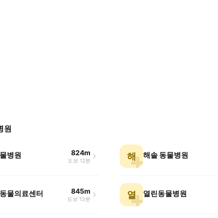
병원
824m
물병원
해솔 동물병원
해
도보 12분
845m
동물의료센터
열린동물병원
열
도보 13분