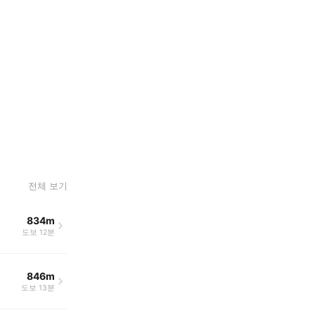
전체 보기
834m
도보 12분
846m
도보 13분