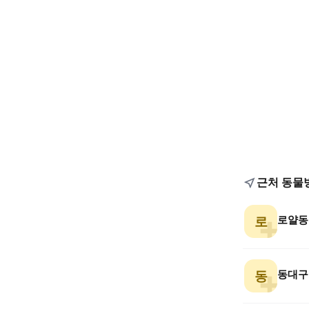
근처 동물
로얄동
로
동대구
동