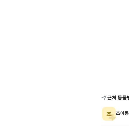
근처 동물
조아동
조