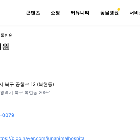
콘텐츠
쇼핑
커뮤니티
동물병원
서비
동물병원
병원
 북구 공항로 12 (복현동)
광역시 북구 복현동 209-1
5-0079
ttps://blog.naver.com/junanimalhospital