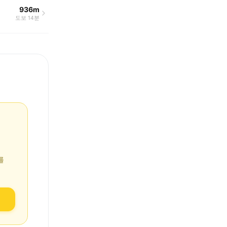
936m
도보 14분
를