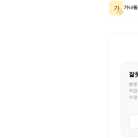
가나동
가
잘
병원
직접
수정