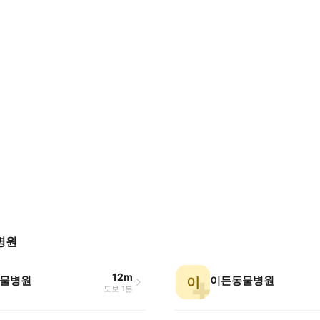
병원
12m
물병원
이든동물병원
이
도보 1분