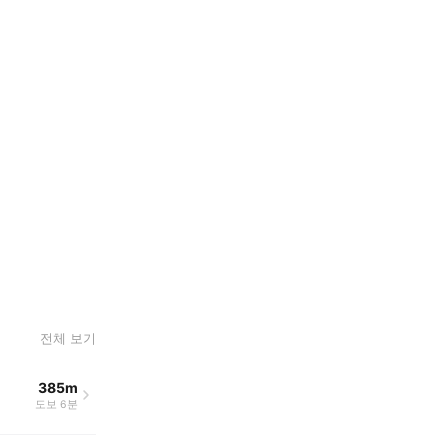
전체 보기
385m
도보 6분