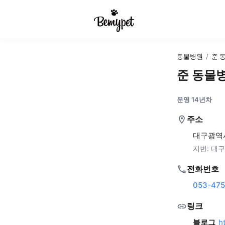
동물병원
/
준 
준 동물
운영 14년차
주소
대구광역시
지번:
대구
전화번호
053-47
링크
블로그
h