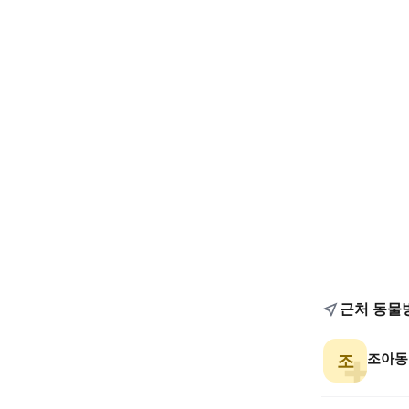
근처 동물
조아동
조