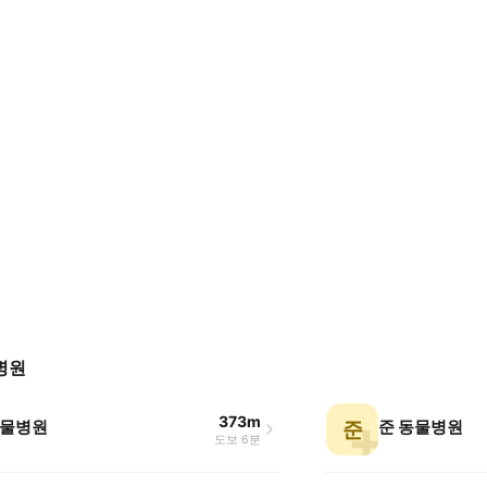
병원
373m
물병원
준 동물병원
준
도보 6분