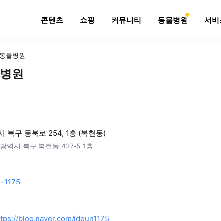
콘텐츠
쇼핑
커뮤니티
동물병원
서비
동물병원
병원
 북구 동북로 254, 1층 (복현동)
광역시 북구 복현동 427-5 1층
-1175
ttps://blog.naver.com/ideun1175