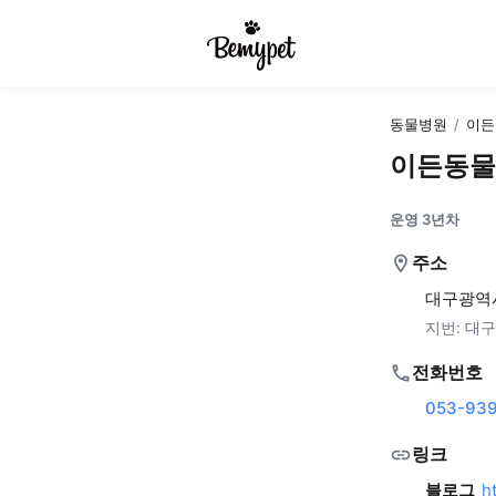
동물병원
/
이든
이든동물
운영 3년차
주소
대구광역시
지번:
대구
전화번호
053-939
링크
블로그
h