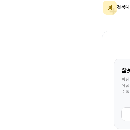
경
잘
병원
직접
수정