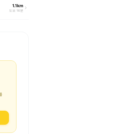
1.1km
도보 16분
를