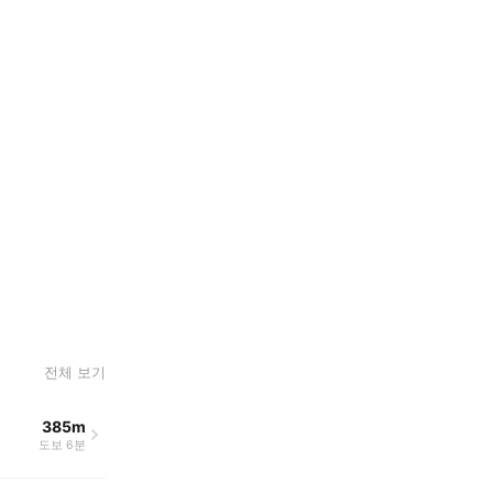
전체 보기
385m
도보 6분