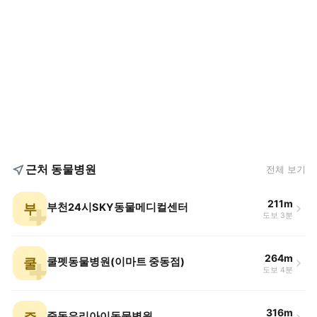
근처 동물병원
전체 보기
211m
부
부천24시SKY동물메디컬센터
도보 3분
264m
쿨
쿨펫동물병원(이마트 중동점)
도보 4분
316m
중동우리아이동물병원