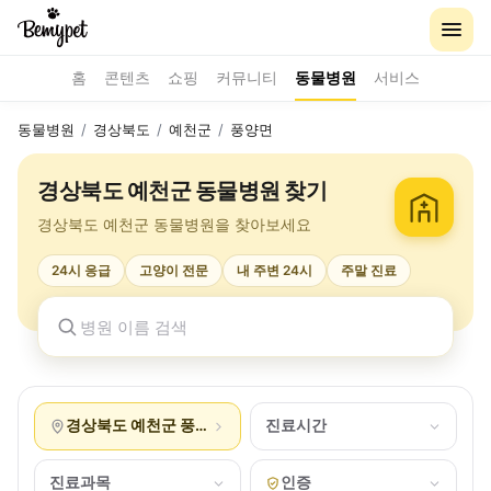
홈
콘텐츠
쇼핑
커뮤니티
동물병원
서비스
동물병원
/
경상북도
/
예천군
/
풍양면
경상북도 예천군 동물병원 찾기
경상북도 예천군 동물병원을 찾아보세요
24시 응급
고양이 전문
내 주변 24시
주말 진료
경상북도 예천군 풍양면
진료시간
진료과목
인증