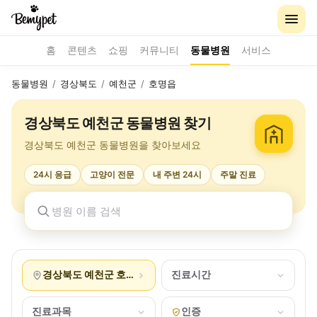
홈
콘텐츠
쇼핑
커뮤니티
동물병원
서비스
동물병원
/
경상북도
/
예천군
/
호명읍
경상북도 예천군 동물병원 찾기
경상북도 예천군 동물병원을 찾아보세요
24시 응급
고양이 전문
내 주변 24시
주말 진료
경상북도 예천군 호명읍
진료시간
진료과목
인증