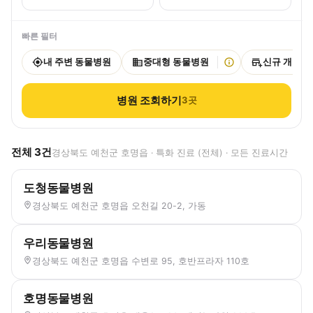
빠른 필터
내 주변 동물병원
중대형 동물병원
신규 개원
병원 조회하기
3
곳
전체
3
건
경상북도 예천군 호명읍 · 특화 진료 (전체) · 모든 진료시간
도청동물병원
경상북도 예천군 호명읍 오천길 20-2, 가동
우리동물병원
경상북도 예천군 호명읍 수변로 95, 호반프라자 110호
호명동물병원